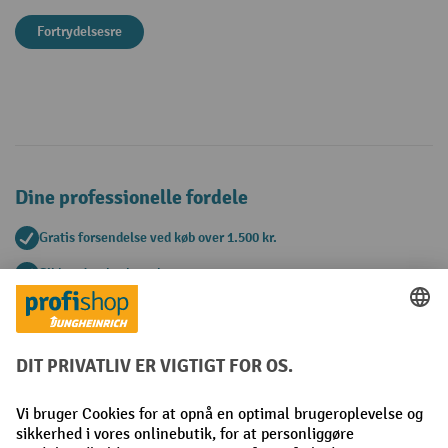
Fortrydelsesre
Dine professionelle fordele
Gratis forsendelse ved køb over 1.500 kr.
Sikker databeskyttelse
Personlig købsrådgivning
Betalingsmetoder
Faktura
Forudbetaling