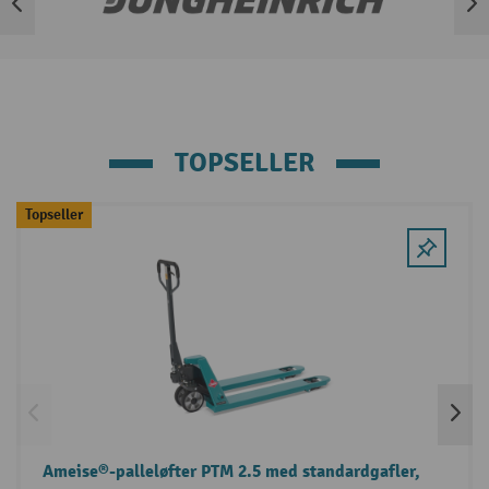
Spring mærkeliste over
TOPSELLER
Spring produktgalleriet over
Topseller
Ameise®-palleløfter PTM 2.5 med standardgafler,