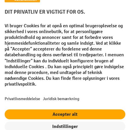
Betalingsmetoder
Faktura
Forudbetaling
Sociale netværk
Facebook
LinkedIn
Instagram
Generelle vilkår og betingelser
Kolofon
Fortrolighedserklæring
Privatlivsindstillinger
Alle priser ekskl. Moms plus
forsendelsesomkostninger
, hvis ikke
andet er angivet.