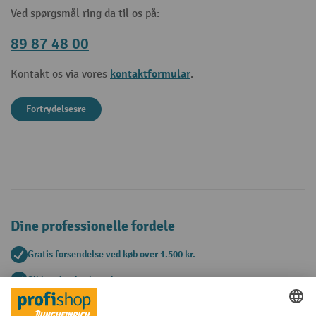
Ved spørgsmål ring da til os på:
89 87 48 00
kontaktformular
Kontakt os via vores
.
Fortrydelsesre
Dine professionelle fordele
Gratis forsendelse ved køb over 1.500 kr.
Sikker databeskyttelse
Personlig købsrådgivning