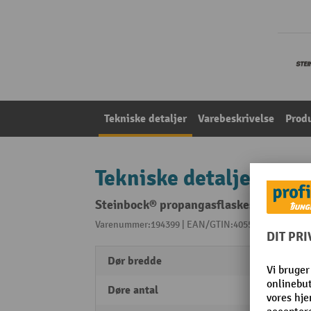
Tekniske detaljer
Varebeskrivelse
Prod
Tekniske detaljer
Steinbock® propangasflaskeskab, 1-dør
Varenummer:194399 | EAN/GTIN:4055091186603
Fra
Dør bredde
781 
Døre antal
1