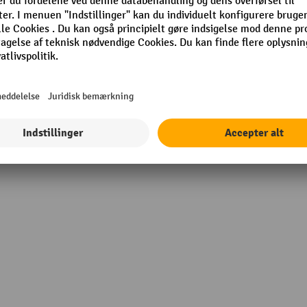
 mm
Mærke
Opbevaringssted
Overflade
mm
Rubrik
Vis alle tekniske detaljer