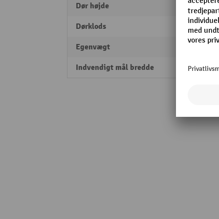
Dør højde
1341
Dørklods
højre
Egenvægt
50 kg
Indvendigt mål bredde
820 