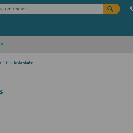
op
r
Gasflaskeskabe
s