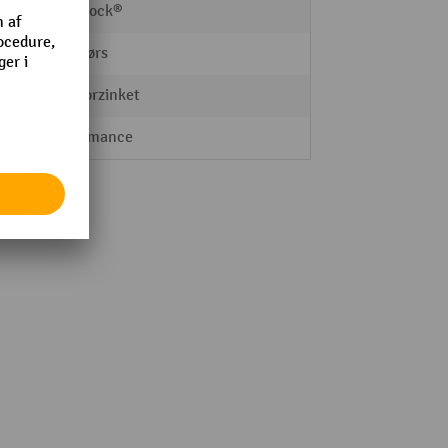
Steinbock®
udendørs
varmforzinket
Performance