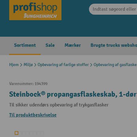
 søgning
Gå til hovednavigation
Sortiment
Sale
Mærker
Brugte trucks websh
Hjem
Miljø
Opbevaring af farlige stoffer
Opbevaring af gasflaske
Varenummer:
194399
Steinbock® propangasflaskeskab, 1-dør
Til sikker udendørs opbevaring af trykgasflasker
Til produktbeskrivelse