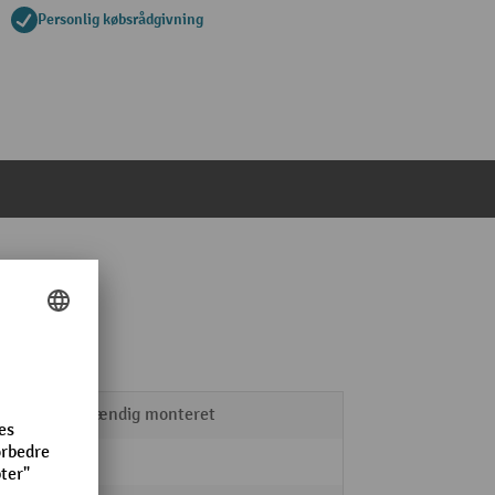
Personlig købsrådgivning
fuldstændig monteret
Stål