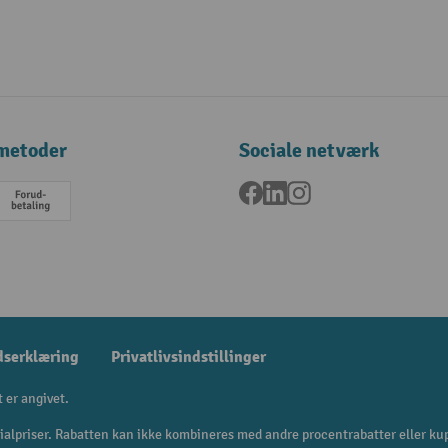
metoder
Sociale netværk
Facebook
LinkedIn
Instagram
a
Forudbetaling
dserklæring
Privatlivsindstillinger
t er angivet.
cialpriser. Rabatten kan ikke kombineres med andre procentrabatter eller ku