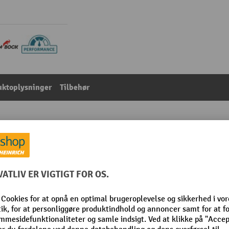
uktoplysninger
Tilbehør
s
 kategorien:
Gasflaskeskabe
mm
Levering
Materiale